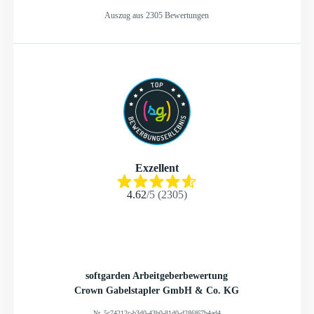
Auszug aus 2305 Bewertungen
Exzellent
4.62
/
5
(
2305
)
softgarden Arbeitgeberbewertung
Crown Gabelstapler GmbH & Co. KG
Nr.
5c74212c-b3d0-43b0-81d0-d286f67b4ad4